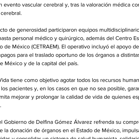
 evento vascular cerebral y, tras la valoración médica co
cerebral.
cto de generosidad participaron equipos multidisciplinarios
hasta personal médico y quirúrgico, además del Centro Est
do de México (CETRAEM). El operativo incluyó el apoyo de
agos para el traslado oportuno de los órganos a distinta
 México y de la capital del país.
ida tiene como objetivo agotar todos los recursos human
e los pacientes y, en los casos en que no sea posible, gara
mita mejorar y prolongar la calidad de vida de quienes e
.
 el Gobierno de Delfina Gómez Álvarez refrenda su comp
 de la donación de órganos en el Estado de México, impulsa
idas y consolidar un sistema de salud humanista, solidari