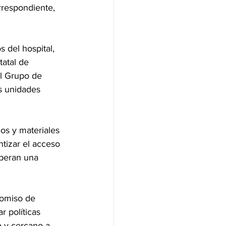
rrespondiente, 
 del hospital, 
atal de 
l Grupo de 
s unidades 
os y materiales 
ntizar el acceso 
speran una 
romiso de 
r políticas 
o y cercano a 