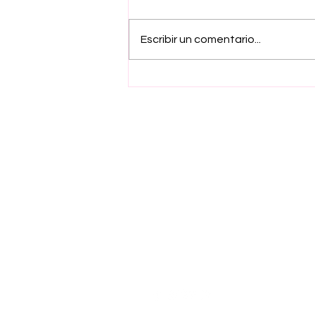
Escribir un comentario...
Respaldan iniciativa de
Esmeralda Navarro
contra explotación
laboral infantil
Suscríbete a nuestro ne