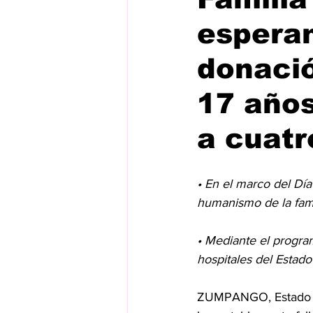
esperan
donació
17 año
a cuatr
• En el marco del Día
humanismo de la fami
• Mediante el program
hospitales del Estad
ZUMPANGO, Estado de