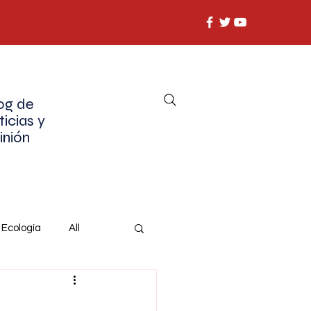
og de
ticias y
inión
Ecología
All