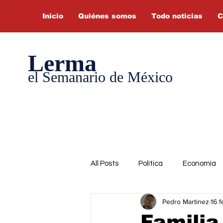
Inicio
Quiénes somos
Todo noticias
C
Lerma
el Semanario de México
All Posts
Política
Economía
Pedro Martinez
16 f
Familia