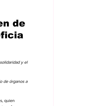
en de
ficia
olidaridad y el 
do de órganos a 
, quien 