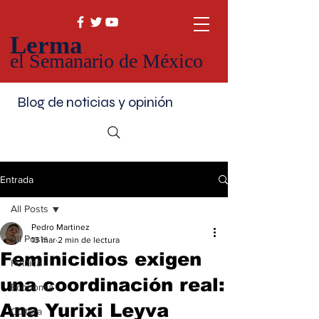
Lerma
el Semanario de México
Blog de noticias y opinión
Entrada
All Posts
Pedro Martinez
All Posts
13 mar
2 min de lectura
Feminicidios exigen
Política
una coordinación real:
Economía
Ana Yurixi Leyva
Cultura