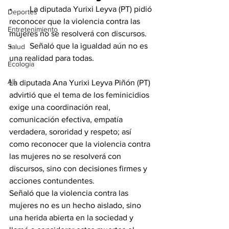
•	La diputada Yurixi Leyva (PT) pidió 
Deportes
reconocer que la violencia contra las 
Entretenimiento
mujeres no se resolverá con discursos.
•	Señaló que la igualdad aún no es 
Salud
una realidad para todas.
Ecología
All
La diputada Ana Yurixi Leyva Piñón (PT) 
advirtió que el tema de los feminicidios 
exige una coordinación real, 
comunicación efectiva, empatía 
verdadera, sororidad y respeto; así 
como reconocer que la violencia contra 
las mujeres no se resolverá con 
discursos, sino con decisiones firmes y 
acciones contundentes. 
Señaló que la violencia contra las 
mujeres no es un hecho aislado, sino 
una herida abierta en la sociedad y 