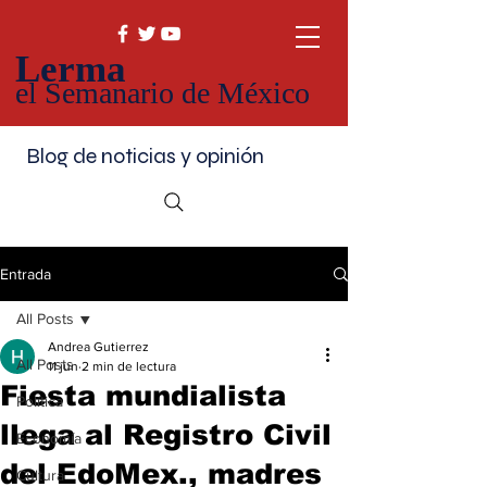
Lerma
el Semanario de México
Blog de noticias y opinión
Entrada
All Posts
Andrea Gutierrez
All Posts
11 jun
2 min de lectura
Fiesta mundialista
Política
llega al Registro Civil
Economía
del EdoMex., madres
Cultura