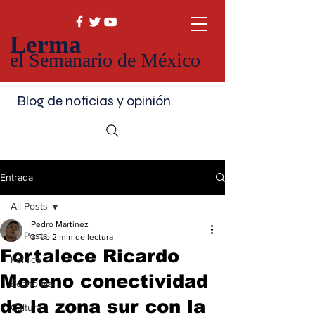
Lerma
el Semanario de México
Blog de noticias y opinión
Entrada
All Posts
Pedro Martinez
All Posts
3 feb
2 min de lectura
Fortalece Ricardo
Política
Moreno conectividad
Economía
de la zona sur con la
Cultura