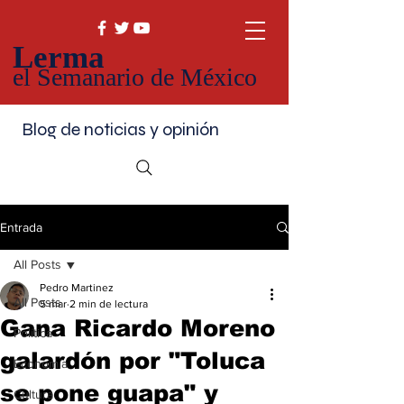
Lerma
el Semanario de México
Blog de noticias y opinión
Entrada
All Posts
Pedro Martinez
All Posts
5 mar
2 min de lectura
Gana Ricardo Moreno
Política
galardón por "Toluca
Economía
se pone guapa" y
Cultura