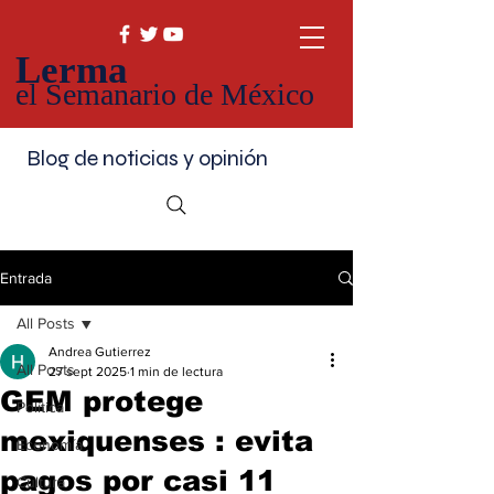
Lerma
el Semanario de México
Blog de noticias y opinión
Entrada
All Posts
Andrea Gutierrez
All Posts
27 sept 2025
1 min de lectura
GEM protege
Política
mexiquenses : evita
Economía
pagos por casi 11
Cultura