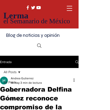
Lerma
el Semanario de México
Blog de noticias y opinión
Entrada
All Posts
Andrea Gutierrez
All Posts
19 may
3 min de lectura
Gobernadora Delfina
Política
Gómez reconoce
Economía
compromiso de la
Cultura