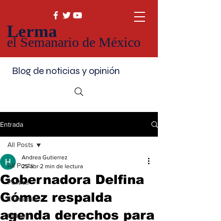
Lerma
el Semanario de México
Blog de noticias y opinión
Entrada
All Posts
Andrea Gutierrez
All Posts
25 abr
2 min de lectura
Gobernadora Delfina
Política
Gómez respalda
Economía
agenda derechos para
Cultura