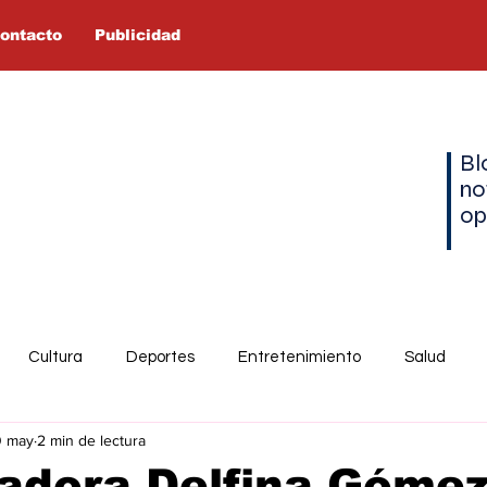
ontacto
Publicidad
Bl
no
op
Cultura
Deportes
Entretenimiento
Salud
0 may
2 min de lectura
adora Delfina Góme