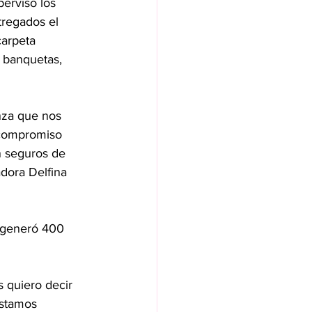
rvisó los 
tregados el 
arpeta 
y banquetas, 
anza que nos 
 compromiso 
n seguros de 
dora Delfina 
e generó 400 
 quiero decir 
stamos 