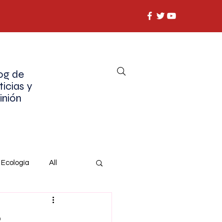
og de
ticias y
inión
Ecología
All
z