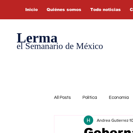
Inicio
Quiénes somos
Todo noticias
C
Lerma
el Semanario de México
All Posts
Política
Economía
Andrea Gutierrez
1
Gobern