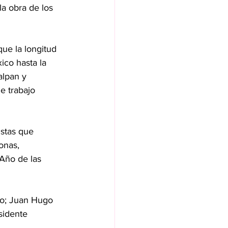
a obra de los 
ue la longitud 
ico hasta la 
alpan y 
e trabajo 
istas que 
onas, 
Año de las 
no; Juan Hugo 
sidente 