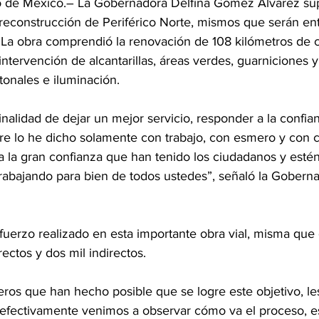
e México.– La Gobernadora Delfina Gómez Álvarez supe
a reconstrucción de Periférico Norte, mismos que serán en
La obra comprendió la renovación de 108 kilómetros de c
 intervención de alcantarillas, áreas verdes, guarniciones 
tonales e iluminación.
finalidad de dejar un mejor servicio, responder a la confi
re lo he dicho solamente con trabajo, con esmero y con
la gran confianza que han tenido los ciudadanos y esté
rabajando para bien de todos ustedes”, señaló la Goberna
fuerzo realizado en esta importante obra vial, misma qu
rectos y dos mil indirectos.
ros que han hecho posible que se logre este objetivo, les
efectivamente venimos a observar cómo va el proceso, e