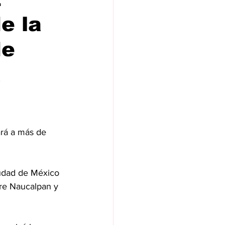
e la
de
a
rá a más de 
Ciudad de México 
tre Naucalpan y 