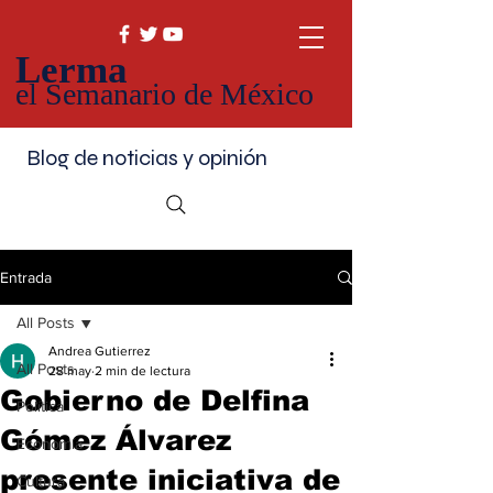
Lerma
el Semanario de México
Blog de noticias y opinión
Entrada
All Posts
Andrea Gutierrez
All Posts
28 may
2 min de lectura
Gobierno de Delfina
Política
Gómez Álvarez
Economía
presente iniciativa de
Cultura