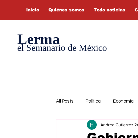
Inicio
Quiénes somos
Todo noticias
C
Lerma
el Semanario de México
All Posts
Política
Economía
Andrea Gutierrez
2
Gobiern