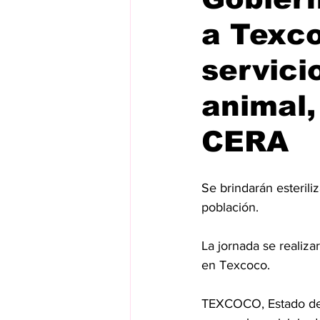
a Texco
servici
animal,
CERA
Se brindarán esterili
población.
La jornada se realiza
en Texcoco.
TEXCOCO, Estado de M