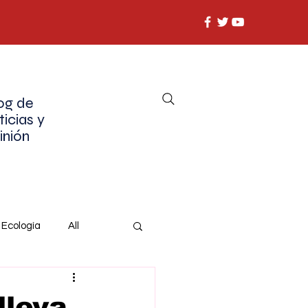
og de
ticias y
inión
Ecología
All
lleva