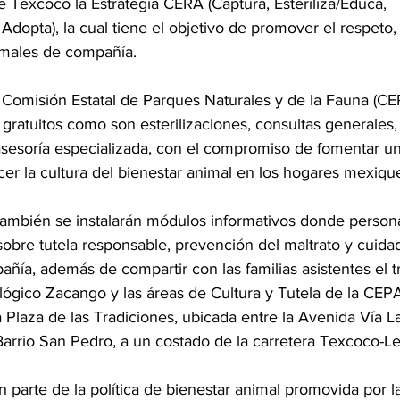
 Texcoco la Estrategia CERA (Captura, Esteriliza/Educa, 
dopta), la cual tiene el objetivo de promover el respeto,
imales de compañía.
la Comisión Estatal de Parques Naturales y de la Fauna (C
s gratuitos como son esterilizaciones, consultas generales,
asesoría especializada, con el compromiso de fomentar u
cer la cultura del bienestar animal en los hogares mexiqu
 también se instalarán módulos informativos donde persona
 sobre tutela responsable, prevención del maltrato y cuid
ñía, además de compartir con las familias asistentes el t
lógico Zacango y las áreas de Cultura y Tutela de la CEP
a Plaza de las Tradiciones, ubicada entre la Avenida Vía La
Barrio San Pedro, a un costado de la carretera Texcoco-Le
n parte de la política de bienestar animal promovida por 