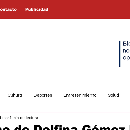
ontacto
Publicidad
Bl
no
op
Cultura
Deportes
Entretenimiento
Salud
4 mar
1 min de lectura
o de Delfina Gómez 