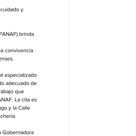
 cuidado y 
EPANAF) brinda 
 
na convivencia 
enses.
l especializado 
ado adecuado de 
rabajo que 
ANAF. La cita es 
go y la Calle 
chería.
la Gobernadora 