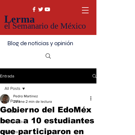
Lerma
el Semanario de México
Blog de noticias y opinión
Entrada
All Posts
Pedro Martinez
All Posts
29 ene
2 min de lectura
Gobierno del EdoMéx
Política
beca a 10 estudiantes
Economía
que participaron en
Cultura