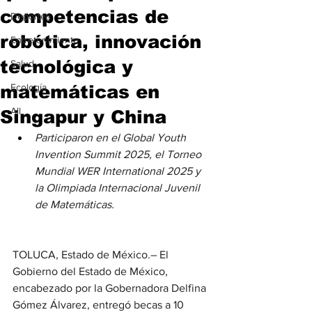
competencias de
Deportes
robótica, innovación
Entretenimiento
tecnológica y
Salud
matemáticas en
Ecología
All
Singapur y China
Participaron en el Global Youth 
Invention Summit 2025, el Torneo 
Mundial WER International 2025 y 
la Olimpiada Internacional Juvenil 
de Matemáticas.
TOLUCA, Estado de México.– El 
Gobierno del Estado de México, 
encabezado por la Gobernadora Delfina 
Gómez Álvarez, entregó becas a 10 