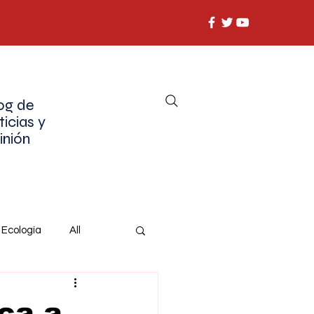
og de
ticias y
inión
Ecología
All
ca a