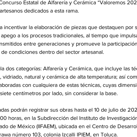
º Concurso Estatal de Alfarería y Cerámica “Valoremos 2026
artesanos dedicados a esta rama.
a incentivar la elaboración de piezas que destaquen por s
y apego a los procesos tradicionales, al tiempo que impuls
nsmitidos entre generaciones y promueve la participació
de condiciones dentro del sector artesanal.
 dos categorías: Alfarería y Cerámica, que incluye las té
 vidriado, natural y cerámica de alta temperatura; así com
laboradas con cualquiera de estas técnicas, cuyas dimens
iete centímetros por lado, sin considerar la base.
das podrán registrar sus obras hasta el 10 de julio de 20
:00 horas, en la Subdirección del Instituto de Investigaci
tado de México (IIFAEM), ubicada en el Centro de Desarrol
awa número 103, colonia Izcalli IPIEM, en Toluca.