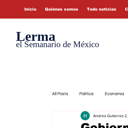
Inicio
Quiénes somos
Todo noticias
C
Lerma
el Semanario de México
All Posts
Política
Economía
Andrea Gutierrez
2 
Gobier