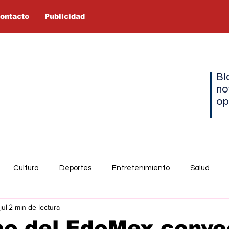
ontacto
Publicidad
Bl
no
op
Cultura
Deportes
Entretenimiento
Salud
jul
2 min de lectura
no del EdoMex convo