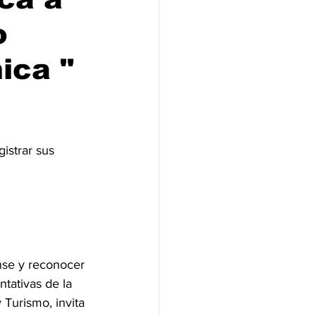
o
ica "
istrar sus 
nse y reconocer 
tativas de la 
 Turismo, invita 