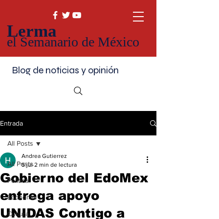
Lerma
el Semanario de México
Blog de noticias y opinión
Entrada
All Posts
Andrea Gutierrez
All Posts
5 jul
2 min de lectura
Gobierno del EdoMex
Política
entrega apoyo
Economía
UNIDAS Contigo a
Cultura