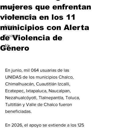
mujeres que enfrentan
Deportes
violencia en los 11
Entretenimiento
municipios con Alerta
Salud
de Violencia de
Ecología
All
Género
En junio, mil 064 usuarias de las 
UNIDAS de los municipios Chalco, 
Chimalhuacán, Cuautitlán Izcalli, 
Ecatepec, Ixtapaluca, Naucalpan, 
Nezahualcóyotl, Tlalnepantla, Toluca, 
Tultitlán y Valle de Chalco fueron 
beneficiadas.
En 2026, el apoyo se extiende a los 125 