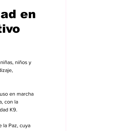
dad en
tivo
niñas, niños y 
izaje, 
 puso en marcha 
, con la 
idad K9.
 la Paz, cuya 