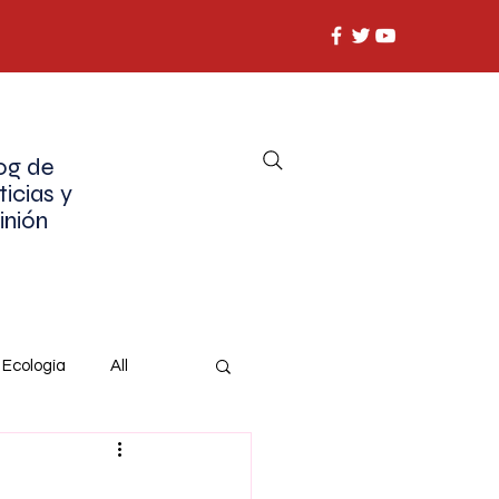
og de
ticias y
inión
Ecología
All