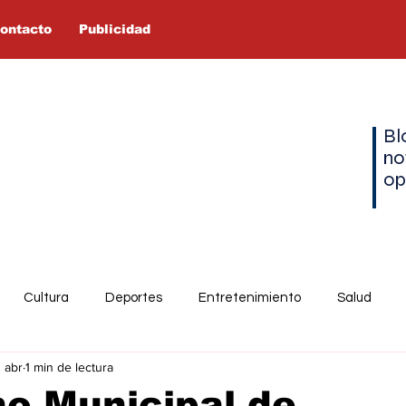
ontacto
Publicidad
Bl
no
op
Cultura
Deportes
Entretenimiento
Salud
3 abr
1 min de lectura
o Municipal de