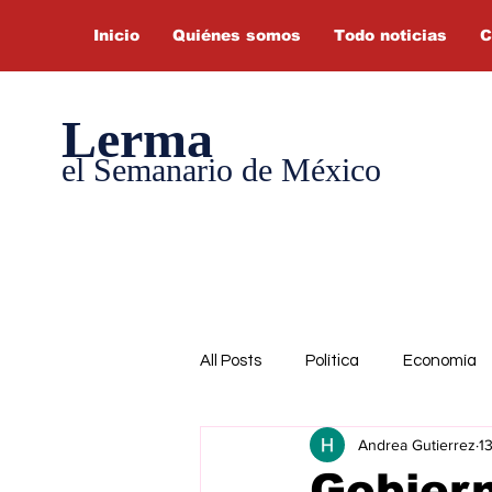
Inicio
Quiénes somos
Todo noticias
C
Lerma
el Semanario de México
All Posts
Política
Economía
Andrea Gutierrez
1
Gobiern