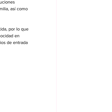
tuciones 
milia, así como 
ida, por lo que 
locidad en 
ios de entrada 