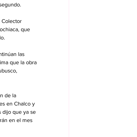
 segundo.
 Colector 
ochiaca, que 
o. 
tinúan las 
tima que la obra 
ubusco, 
n de la 
es en Chalco y 
 dijo que ya se 
irán en el mes 