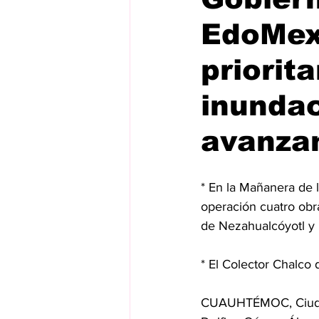
EdoMex 
priorit
inundac
avanza
* En la Mañanera de 
operación cuatro obr
de Nezahualcóyotl y 
* El Colector Chalco 
CUAUHTÉMOC, Ciudad