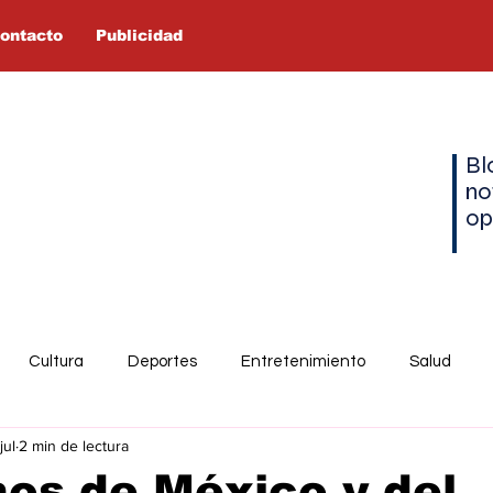
ontacto
Publicidad
Bl
no
op
Cultura
Deportes
Entretenimiento
Salud
jul
2 min de lectura
os de México y del