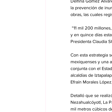
Delfina Gómez Álvarez
la prevención de inu
obras, las cuales reg
 “11 mil 200 millones, ya cuatro de las obras entraron en funcionamiento durante estas lluvias 
y en quince días esta
Presidenta Claudia S
Con esta estrategia s
mexiquenses y una al
conjunta con el Esta
alcaldías de Iztapala
Efraín Morales López
Detalló que se realiz
Nezahualcóyotl, La Pa
mil metros cúbicos de