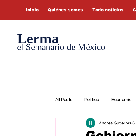
Inicio
Quiénes somos
Todo noticias
C
Lerma
el Semanario de México
All Posts
Política
Economía
Andrea Gutierrez
6 
Gobiern