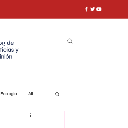
og de
ticias y
inión
Ecología
All