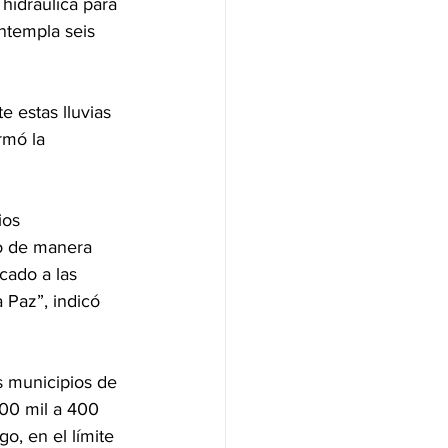
hidráulica para 
ntempla seis 
rmó la 
ios 
do de manera 
cado a las 
 Paz”, indicó 
os municipios de 
300 mil a 400 
o, en el límite 