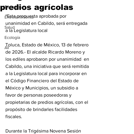
predios agrícolas
Deportes
*Esta propuesta aprobada por 
Entretenimiento
unanimidad en Cabildo, será entregada 
Salud
a la Legislatura local
Ecología
Toluca, Estado de México, 13 de febrero 
All
de 2026.- El alcalde Ricardo Moreno y 
los ediles aprobaron por unanimidad  en 
Cabildo, una iniciativa que será remitida 
a la Legislatura local para incorporar en 
el Código Financiero del Estado de 
México y Municipios, un subsidio a 
favor de personas poseedoras y 
propietarias de predios agrícolas, con el 
propósito de brindarles facilidades 
fiscales. 
Durante la Trigésima Novena Sesión 