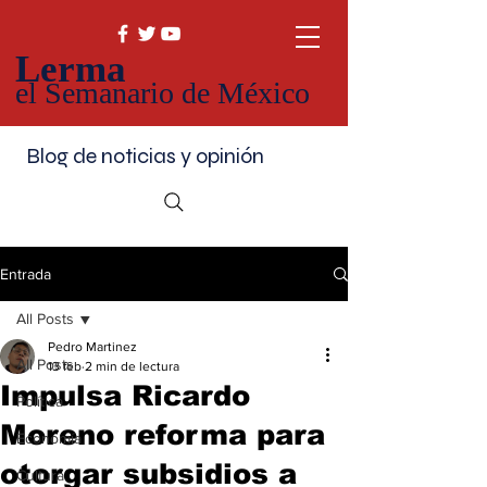
Lerma
el Semanario de México
Blog de noticias y opinión
Entrada
All Posts
Pedro Martinez
All Posts
13 feb
2 min de lectura
Impulsa Ricardo
Política
Moreno reforma para
Economía
otorgar subsidios a
Cultura