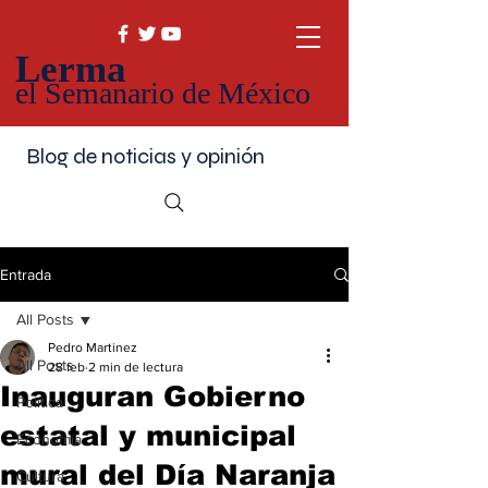
Lerma
el Semanario de México
Blog de noticias y opinión
Entrada
All Posts
Pedro Martinez
All Posts
28 feb
2 min de lectura
Inauguran Gobierno
Política
estatal y municipal
Economía
mural del Día Naranja
Cultura