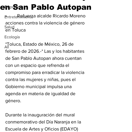
en San Pablo Autopan
Deportes
•	Refuerza alcalde Ricardo Moreno 
Entretenimiento
acciones contra la violencia de género 
Salud
en Toluca
Ecología
*Toluca, Estado de México, 26 de 
All
febrero de 2026.-* Las y los habitantes 
de San Pablo Autopan ahora cuentan 
con un espacio que refrenda el 
compromiso para erradicar la violencia 
contra las mujeres y niñas, pues el 
Gobierno municipal impulsa una 
agenda en materia de igualdad de 
género.
Durante la inauguración del mural 
conmemorativo del Día Naranja en la 
Escuela de Artes y Oficios (EDAYO) 