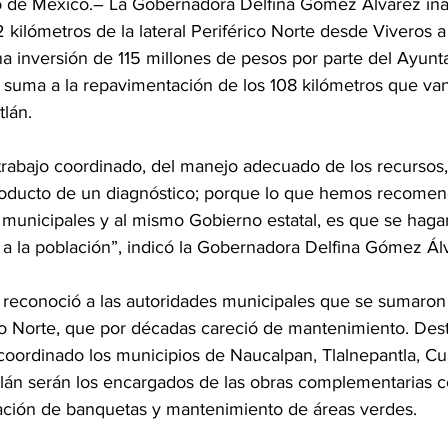
e México.– La Gobernadora Delfina Gómez Álvarez ina
 kilómetros de la lateral Periférico Norte desde Viveros 
na inversión de 115 millones de pesos por parte del Ayun
e suma a la repavimentación de los 108 kilómetros que va
lán.
 trabajo coordinado, del manejo adecuado de los recursos,
roducto de un diagnóstico; porque lo que hemos recomen
 municipales y al mismo Gobierno estatal, es que se haga
 a la población”, indicó la Gobernadora Delfina Gómez Ál
l reconoció a las autoridades municipales que se sumaron
rico Norte, que por décadas careció de mantenimiento. Des
coordinado los municipios de Naucalpan, Tlalnepantla, Cuaut
tlán serán los encargados de las obras complementarias 
itación de banquetas y mantenimiento de áreas verdes.