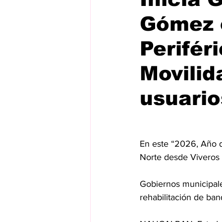
Gómez 
Perifér
Movilid
usuario
En este “2026, Año de
Norte desde Viveros 
Gobiernos municipale
rehabilitación de ba