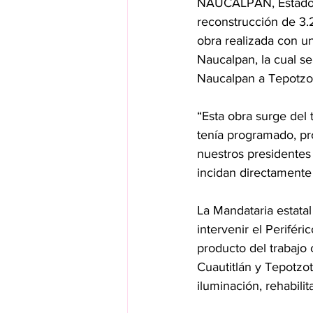
NAUCALPAN, Estado d
reconstrucción de 3.2
obra realizada con u
Naucalpan, la cual s
Naucalpan a Tepotzot
“Esta obra surge del
tenía programado, p
nuestros presidentes
incidan directamente
La Mandataria estata
intervenir el Perifé
producto del trabajo 
Cuautitlán y Tepotzo
iluminación, rehabil