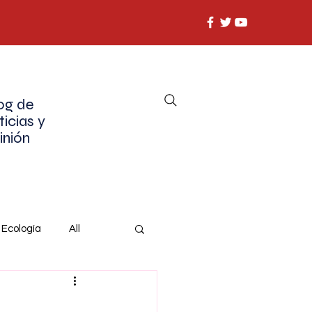
og de
ticias y
inión
Ecología
All