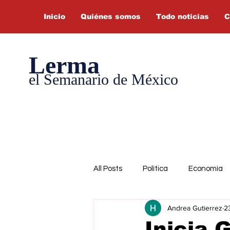
Inicio
Quiénes somos
Todo noticias
C
Lerma
el Semanario de México
All Posts
Política
Economía
Andrea Gutierrez
2
Inicia 