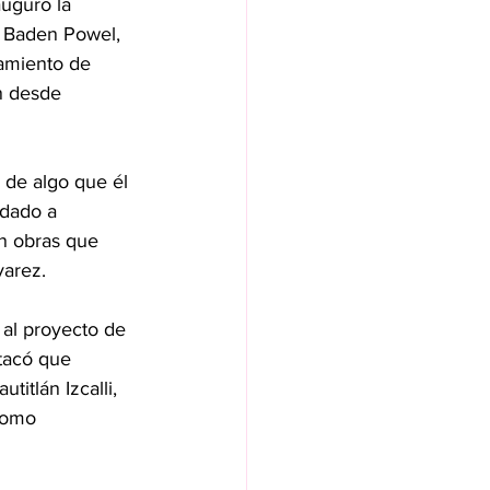
uguró la 
a Baden Powel, 
tamiento de 
n desde 
 de algo que él 
dado a 
n obras que 
varez.
 al proyecto de 
tacó que 
itlán Izcalli, 
como 