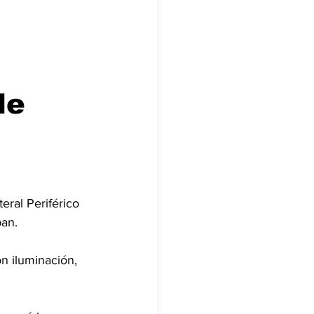
de
ral Periférico 
pan.
n iluminación, 