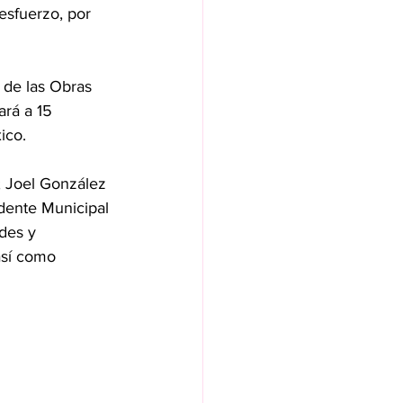
esfuerzo, por 
 de las Obras 
rá a 15 
ico.
; Joel González 
dente Municipal 
des y 
así como 