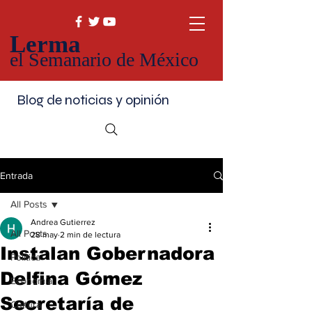
Lerma
el Semanario de México
Blog de noticias y opinión
Entrada
All Posts
Andrea Gutierrez
All Posts
28 may
2 min de lectura
Instalan Gobernadora
Política
Delfina Gómez
Economía
Secretaría de
Cultura