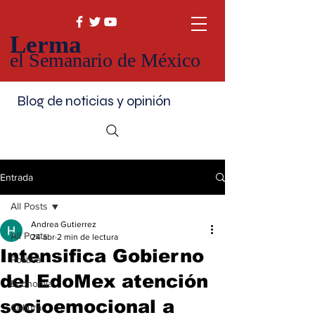
Lerma
el Semanario de México
Blog de noticias y opinión
Entrada
All Posts
Andrea Gutierrez
All Posts
24 abr
2 min de lectura
Intensifica Gobierno
Política
del EdoMex atención
Economía
socioemocional a
Cultura