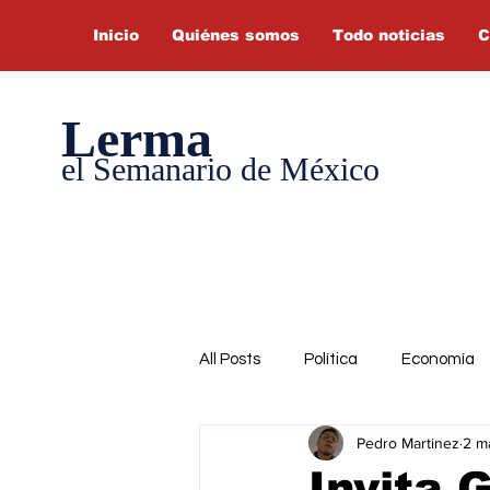
Inicio
Quiénes somos
Todo noticias
C
Lerma
el Semanario de México
All Posts
Política
Economía
Pedro Martinez
2 m
Invita 