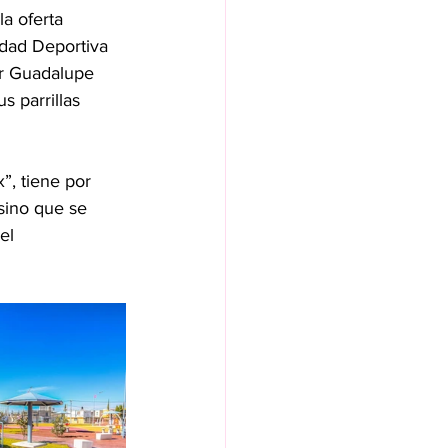
a oferta 
idad Deportiva 
er Guadalupe 
 parrillas 
, tiene por 
sino que se 
el 