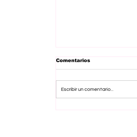
Comentarios
Escribir un comentario...
Inicia Gobierno del
EdoMex jornada de
salud preventiva para
ganado bovino con
aplicación de mil 200