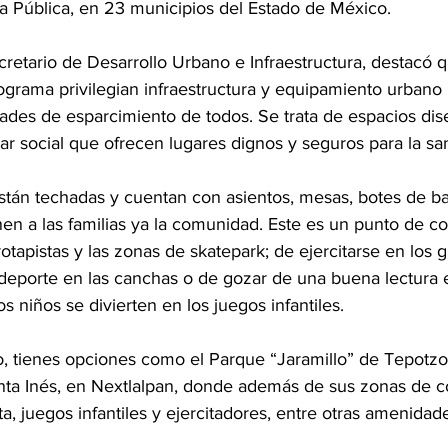
 Pública, en 23 municipios del Estado de México.
retario de Desarrollo Urbano e Infraestructura, destacó q
grama privilegian infraestructura y equipamiento urbano i
dades de esparcimiento de todos. Se trata de espacios di
ar social que ofrecen lugares dignos y seguros para la sa
están techadas y cuentan con asientos, mesas, botes de b
en a las familias ya la comunidad. Este es un punto de co
trotapistas y las zonas de skatepark; de ejercitarse en los g
n deporte en las canchas o de gozar de una buena lectura 
os niños se divierten en los juegos infantiles.
o, tienes opciones como el Parque “Jaramillo” de Tepotzot
ta Inés, en Nextlalpan, donde además de sus zonas de c
ta, juegos infantiles y ejercitadores, entre otras amenidad