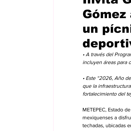
Gómez a
un pícn
deporti
• A través del Progr
incluyen áreas para 
• Este “2026, Año de
que la infraestructur
fortalecimiento del te
METEPEC, Estado de M
mexiquenses a disfru
techadas, ubicadas en