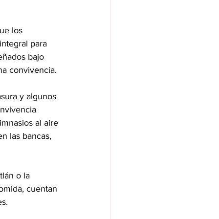
ue los 
ntegral para 
señados bajo 
na convivencia.
asura y algunos 
nvivencia 
imnasios al aire 
en las bancas, 
lán o la 
omida, cuentan 
es.