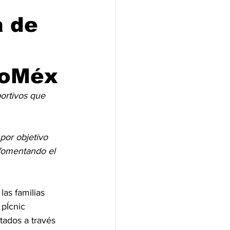
a de
doMéx
ortivos que 
por objetivo 
 fomentando el 
as familias 
pÍcnic 
tados a través 