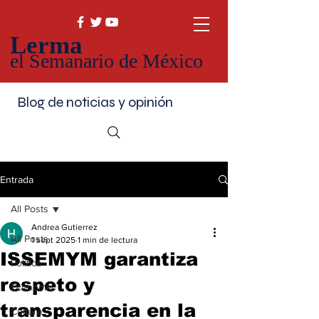
Lerma
el Semanario de México
Blog de noticias y opinión
Entrada
All Posts
Andrea Gutierrez
All Posts
1 sept 2025
1 min de lectura
ISSEMYM garantiza
Política
respeto y
Economía
transparencia en la
Cultura