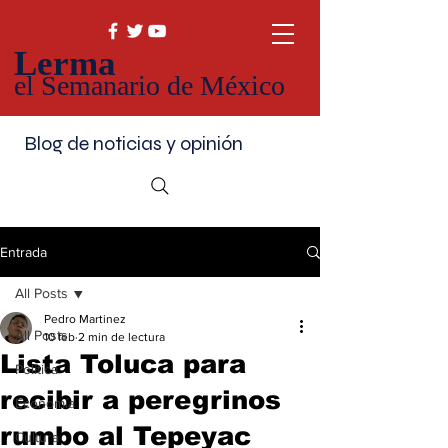
Lerma
el Semanario de México
Blog de noticias y opinión
Entrada
All Posts
Pedro Martinez
All Posts
10 feb
2 min de lectura
Lista Toluca para
Política
recibir a peregrinos
Economía
rumbo al Tepeyac
Cultura