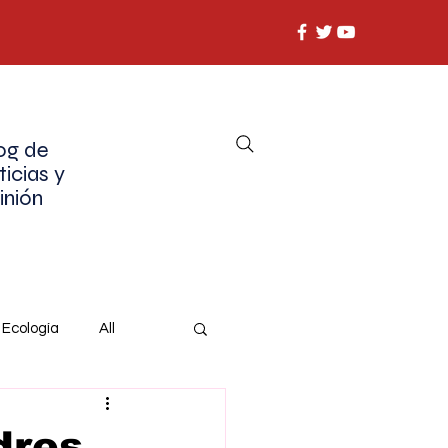
og de
ticias y
inión
Ecología
All
dres