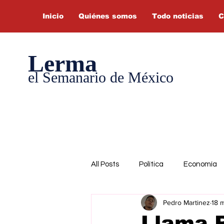
Inicio
Quiénes somos
Todo noticias
C
Lerma
el Semanario de México
All Posts
Política
Economía
Pedro Martinez
18 
Llama 