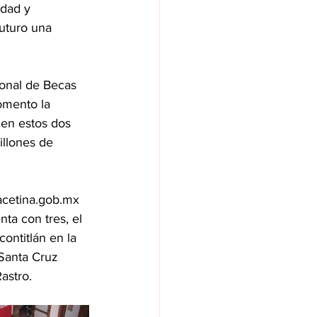
idad y 
futuro una 
ional de Becas 
omento la 
en estos dos 
illones de 
acetina.gob.mx 
ta con tres, el 
ontitlán en la 
 Santa Cruz 
astro.