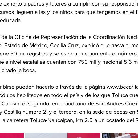
e exhortó a padres y tutores a cumplir con su responsabil
cursos lleguen a las y los niños para que tengamos en el 
 educada. 
lar de la Oficina de Representación de la Coordinación Nac
el Estado de México, Cecilia Cruz, explicó que hasta el m
iene 30 mil registros y se espera que aumente el número 
e a nivel estatal se cuentan con 750 mil y nacional 5.6 m
citado la beca. 
ibirse pueden hacerlo a través de la página www.becarit
ódulos habilitados en todo el país y de los que Toluca cuen
Colosio; el segundo, en el auditorio de San Andrés Cuexc
y Costilla número 2, y el tercero, en la sede de becas en
 la carretera Toluca-Naucalpan, km 2.5 a un costado del R