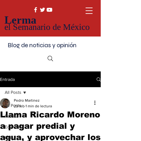
Lerma
el Semanario de México
Blog de noticias y opinión
Entrada
All Posts
Pedro Martinez
All Posts
23 feb
1 min de lectura
Llama Ricardo Moreno
Política
a pagar predial y
Economía
agua, y aprovechar los
Cultura