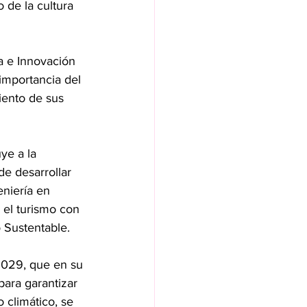
 de la cultura 
a e Innovación 
 importancia del 
iento de sus 
ye a la 
e desarrollar 
eniería en 
 el turismo con 
 Sustentable.
2029, que en su 
para garantizar 
 climático, se 