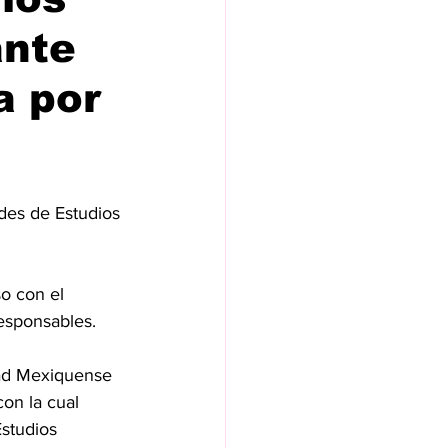
ante
a por
des de Estudios 
o con el 
esponsables.
dad Mexiquense 
on la cual 
studios 