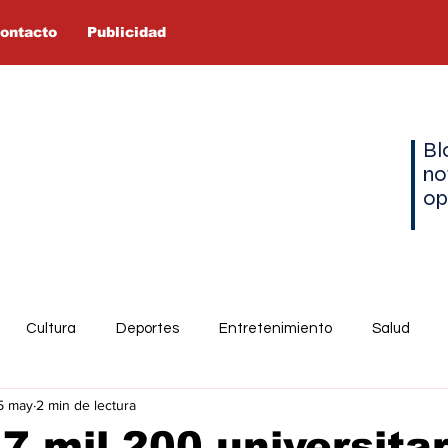
ontacto
Publicidad
Bl
no
op
Cultura
Deportes
Entretenimiento
Salud
5 may
2 min de lectura
7 mil 200 universita