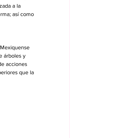
zada a la 
erma; así como 
d Mexiquense 
e árboles y 
de acciones 
eriores que la 