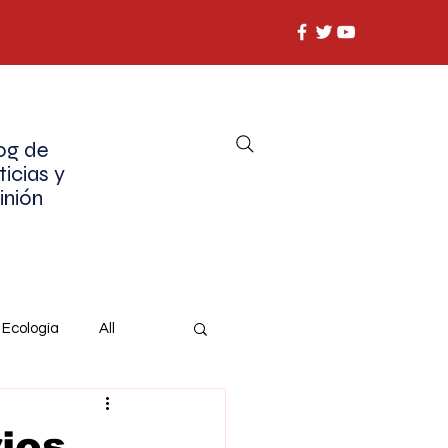
og de
ticias y
inión
Ecología
All
rios