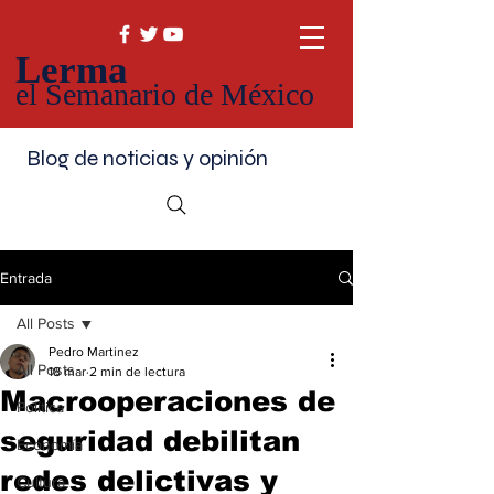
Lerma
el Semanario de México
Blog de noticias y opinión
Entrada
All Posts
Pedro Martinez
All Posts
18 mar
2 min de lectura
Macrooperaciones de
Política
seguridad debilitan
Economía
redes delictivas y
Cultura