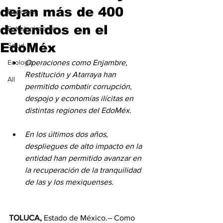
dejan más de 400
Deportes
detenidos en el
Entretenimiento
EdoMéx
Salud
Ecología
Operaciones como Enjambre, 
Restitución y Atarraya han 
All
permitido combatir corrupción, 
despojo y economías ilícitas en 
distintas regiones del EdoMéx.
En los últimos dos años, 
despliegues de alto impacto en la 
entidad han permitido avanzar en 
la recuperación de la tranquilidad 
de las y los mexiquenses.
TOLUCA,
 Estado de México.– Como 