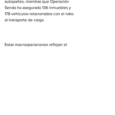
autopartes, mientras que Operación 
Senda ha asegurado 136 inmuebles y 
178 vehículos relacionados con el robo 
al transporte de carga.
Estas macrooperaciones reflejan el 
trabajo coordinado que se impulsa 
desde la Mesa de la Paz para fortalecer 
la seguridad, proteger el patrimonio de 
las familias y avanzar en la construcción 
de comunidades más seguras en el 
Estado de México.