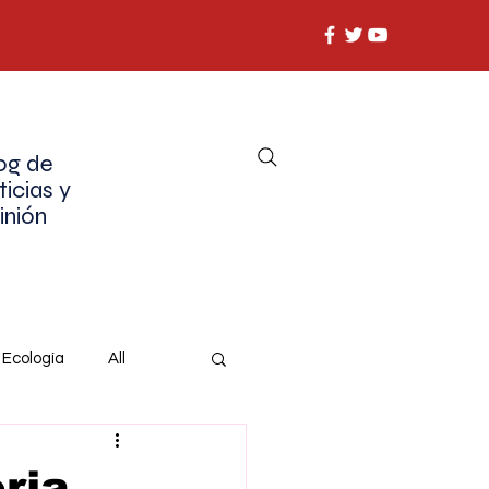
og de
ticias y
inión
Ecología
All
ria