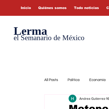
Inicio
Quiénes somos
Todo noticias
C
Lerma
el Semanario de México
All Posts
Política
Economía
Andrea Gutierrez
1
Metepe