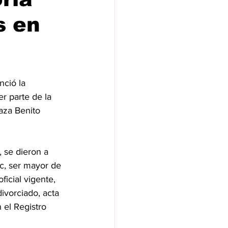
s en
ció la 
r parte de la 
aza Benito 
 se dieron a 
ec, ser mayor de 
ficial vigente, 
ivorciado, acta 
 el Registro 