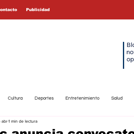
ontacto
Publicidad
Bl
no
op
Cultura
Deportes
Entretenimiento
Salud
6 abr
1 min de lectura
c anuncia convocato