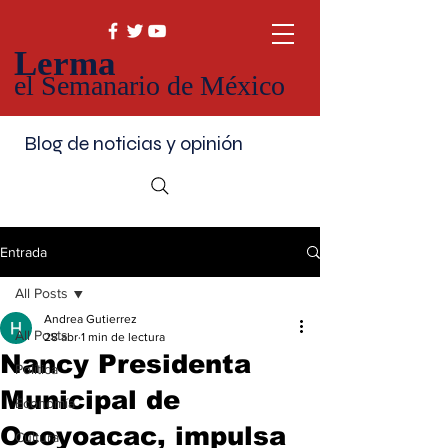
Lerma
el Semanario de México
Blog de noticias y opinión
Entrada
All Posts
Andrea Gutierrez
All Posts
28 abr
1 min de lectura
Nancy Presidenta
Política
Municipal de
Economía
Ocoyoacac, impulsa
Cultura