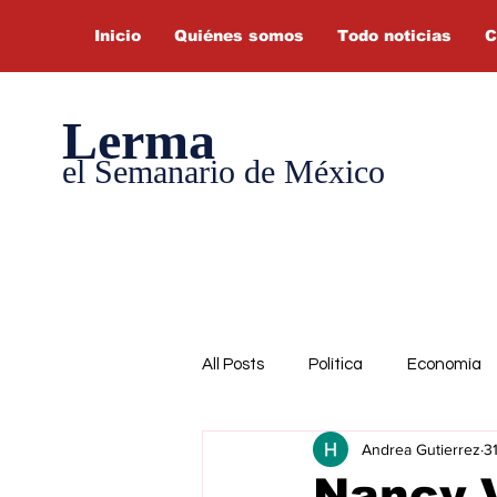
Inicio
Quiénes somos
Todo noticias
C
Lerma
el Semanario de México
All Posts
Política
Economía
Andrea Gutierrez
3
Nancy V