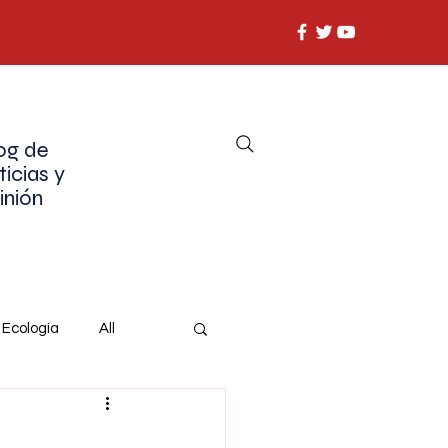
og de
ticias y
inión
Ecología
All