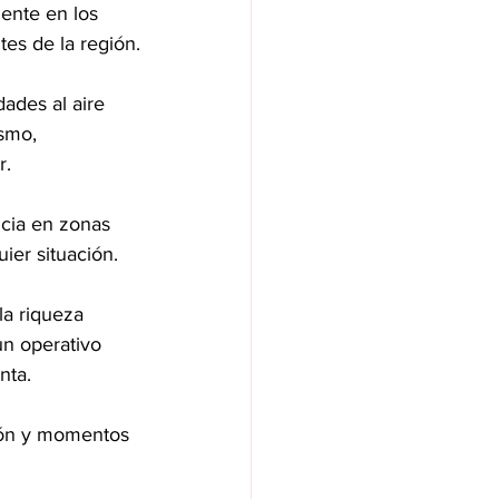
ente en los 
tes de la región.
dades al aire 
smo, 
r.
ncia en zonas 
ier situación.
la riqueza 
un operativo 
nta.
ción y momentos 