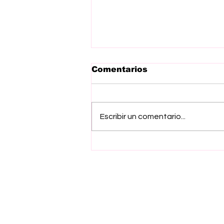
Comentarios
Escribir un comentario...
Respaldan iniciativa de
Esmeralda Navarro
contra explotación
laboral infantil
Suscríbete a nuestro ne