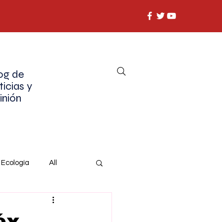
og de
ticias y
inión
Ecología
All
éx