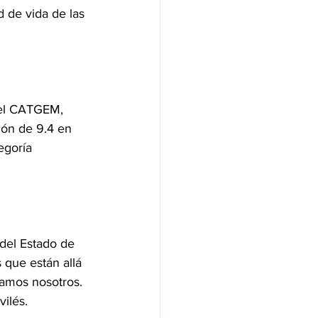
d de vida de las 
 el CATGEM, 
ión de 9.4 en 
egoría 
 del Estado de 
 que están allá 
amos nosotros. 
ilés.