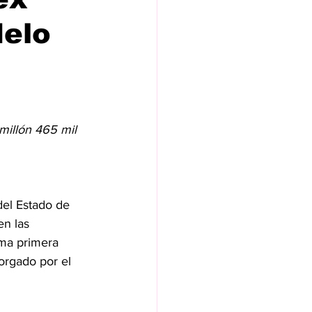
delo
millón 465 mil 
del Estado de 
n las 
ima primera 
rgado por el 