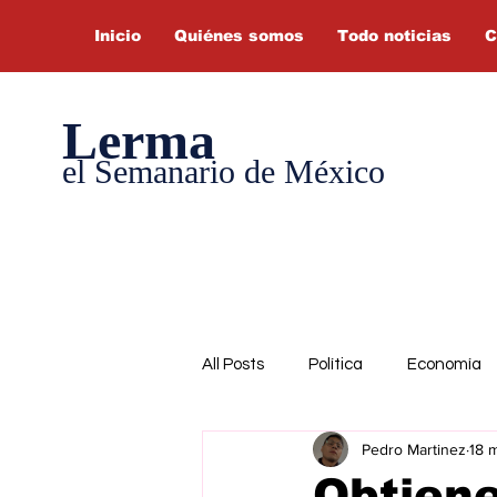
Inicio
Quiénes somos
Todo noticias
C
Lerma
el Semanario de México
All Posts
Política
Economía
Pedro Martinez
18 
Obtien