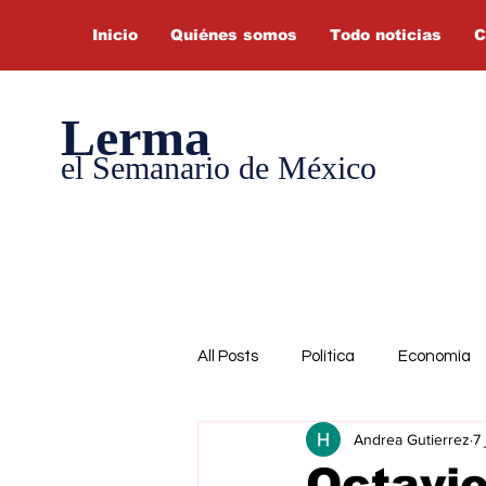
Inicio
Quiénes somos
Todo noticias
C
Lerma
el Semanario de México
All Posts
Política
Economía
Andrea Gutierrez
7 
Octavio