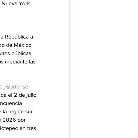
o Nueva York.
la República a 
tado de México 
ones públicas 
s mediante las 
egislador se 
da el 2 de julio 
incuencia 
la región sur-
de 2026 por 
lotepec en tres 