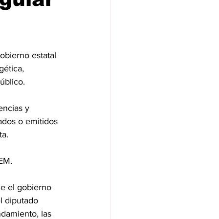
obierno estatal 
gética, 
úblico.
encias y 
ados o emitidos 
ta.
JEM.
ue el gobierno 
l diputado 
damiento, las 