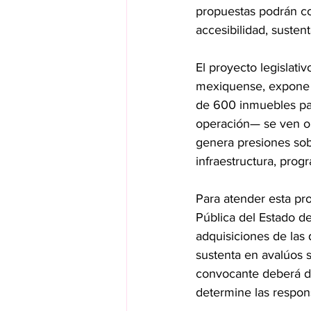
propuestas podrán con
accesibilidad, susten
El proyecto legislati
mexiquense, expone 
de 600 inmuebles para
operación— se ven obl
genera presiones sob
infraestructura, prog
Para atender esta pr
Pública del Estado de
adquisiciones de las
sustenta en avalúos s
convocante deberá de
determine las respon