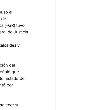
uso al 
 de 
ca (FGR) tuvo 
eral de Justicia 
xalcaldes y 
ción del 
señaló que 
del Estado de 
ntó por 
rtalecer su 