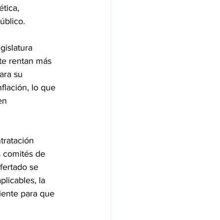
tica, 
úblico.
gislatura 
te rentan más 
ara su 
flación, lo que 
en 
tratación 
s comités de 
fertado se 
licables, la 
iente para que 