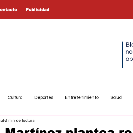
ontacto
Publicidad
Bl
no
op
Cultura
Deportes
Entretenimiento
Salud
jul
3 min de lectura
 Martínez plantea re