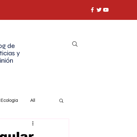
og de
ticias y
inión
Ecología
All
gular