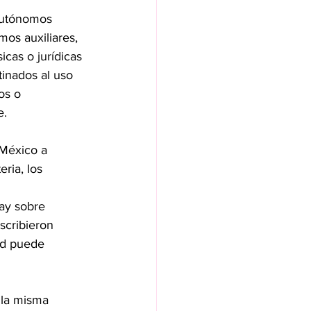
 autónomos 
mos auxiliares, 
icas o jurídicas 
inados al uso 
os o 
e.
 México a 
ria, los 
ay sobre 
scribieron 
ad puede 
 la misma 