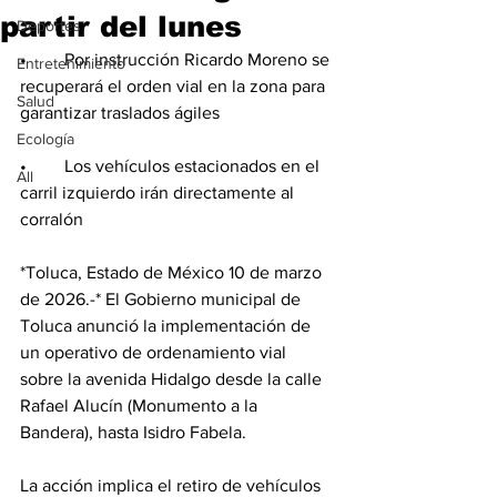
partir del lunes
Deportes
•	Por instrucción Ricardo Moreno se 
Entretenimiento
recuperará el orden vial en la zona para 
Salud
garantizar traslados ágiles
Ecología
•	Los vehículos estacionados en el 
All
carril izquierdo irán directamente al 
corralón
*Toluca, Estado de México 10 de marzo 
de 2026.-* El Gobierno municipal de 
Toluca anunció la implementación de 
un operativo de ordenamiento vial 
sobre la avenida Hidalgo desde la calle 
Rafael Alucín (Monumento a la 
Bandera), hasta Isidro Fabela.
La acción implica el retiro de vehículos 