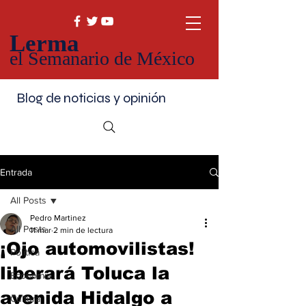
Lerma
el Semanario de México
Blog de noticias y opinión
Entrada
All Posts
Pedro Martinez
All Posts
11 mar
2 min de lectura
¡Ojo automovilistas!
Política
liberará Toluca la
Economía
avenida Hidalgo a
Cultura