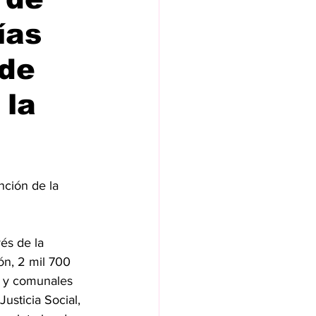
ías
 de
 la
nción de la 
és de la 
ón, 2 mil 700 
s y comunales 
usticia Social, 