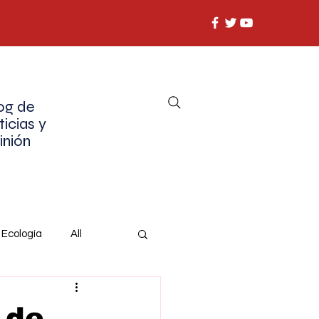
og de
ticias y
inión
Ecología
All
 de