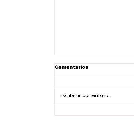
Comentarios
Escribir un comentario...
Inicia Gobierno del
EdoMex jornada de
salud preventiva para
ganado bovino con