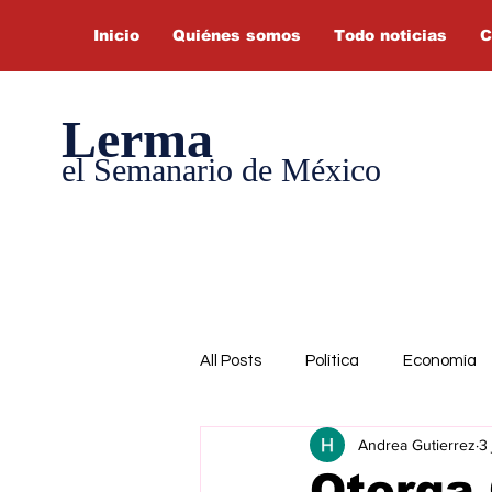
Inicio
Quiénes somos
Todo noticias
C
Lerma
el Semanario de México
All Posts
Política
Economía
Andrea Gutierrez
3 
Otorga 