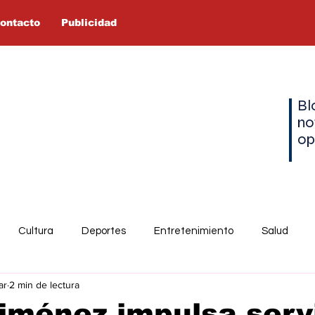
ontacto
Publicidad
Bl
no
op
Cultura
Deportes
Entretenimiento
Salud
ar
2 min de lectura
iménez impulsa serv