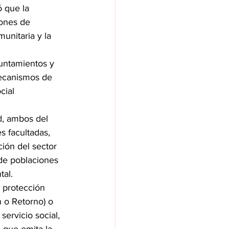
ó que la 
iones de 
unitaria y la 
untamientos y 
ecanismos de 
cial 
d, ambos del 
s facultadas, 
ión del sector 
 de poblaciones 
tal.
 protección 
n o Retorno) o 
ervicio social, 