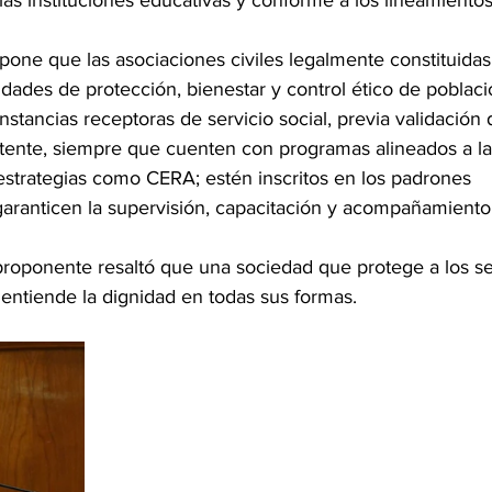
as instituciones educativas y conforme a los lineamientos
one que las asociaciones civiles legalmente constituidas 
idades de protección, bienestar y control ético de poblac
stancias receptoras de servicio social, previa validación 
nte, siempre que cuenten con programas alineados a la 
estrategias como CERA; estén inscritos en los padrones 
aranticen la supervisión, capacitación y acompañamiento 
proponente resaltó que una sociedad que protege a los ser
entiende la dignidad en todas sus formas.