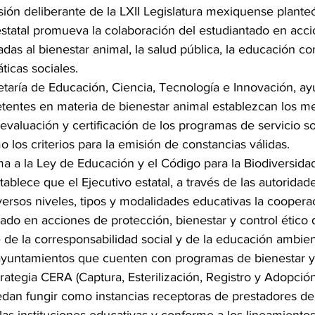
esión deliberante de la LXII Legislatura mexiquense plante
estatal promueva la colaboración del estudiantado en acc
adas al bienestar animal, la salud pública, la educación com
ticas sociales.
taría de Educación, Ciencia, Tecnología e Innovación, ay
entes en materia de bienestar animal establezcan los m
 evaluación y certificación de los programas de servicio so
o los criterios para la emisión de constancias válidas.
rma a la Ley de Educación y el Código para la Biodiversida
ablece que el Ejecutivo estatal, a través de las autoridade
versos niveles, tipos y modalidades educativas la cooperac
ado en acciones de protección, bienestar y control ético
de la corresponsabilidad social y de la educación ambien
ayuntamientos que cuenten con programas de bienestar y
strategia CERA (Captura, Esterilización, Registro y Adopció
dan fungir como instancias receptoras de prestadores de s