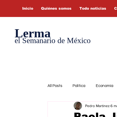
Inicio
Quiénes somos
Todo noticias
C
Lerma
el Semanario de México
All Posts
Política
Economía
Pedro Martinez
6 m
Paola J