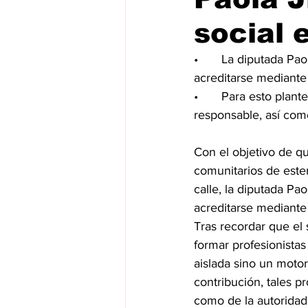
social 
•	La diputada Paola Jiménez solicitó que el servicio social de personas estudiantes pueda 
acreditarse mediante 
•	Para esto planteó que estos programas cuenten con la supervisión de la autoridad 
responsable, así com
Con el objetivo de qu
comunitarios de ester
calle, la diputada P
acreditarse mediante 
Tras recordar que el s
formar profesionistas
aislada sino un motor
contribución, tales p
como de la autoridad