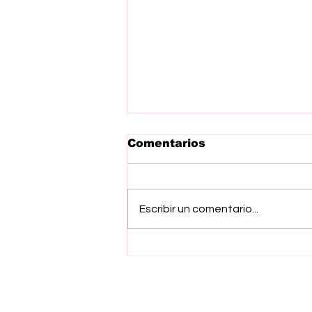
Comentarios
Escribir un comentario...
Gobierno del EdoMex
emite convocatoria de
Apoyos Economicos
2026 para impulsar
seguridad y