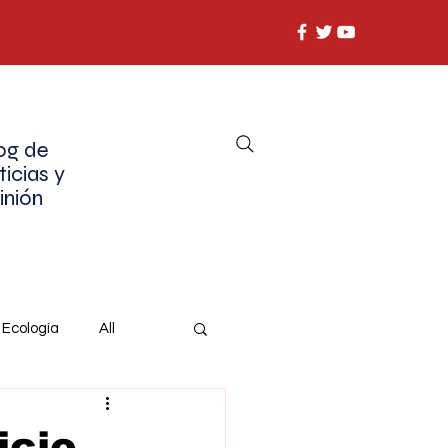
og de
ticias y
inión
Ecología
All
icio