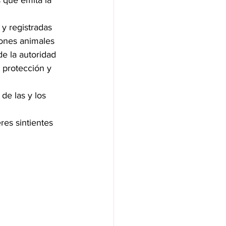
 que emita la 
y registradas 
iones animales 
de la autoridad 
protección y 
de las y los 
es sintientes 