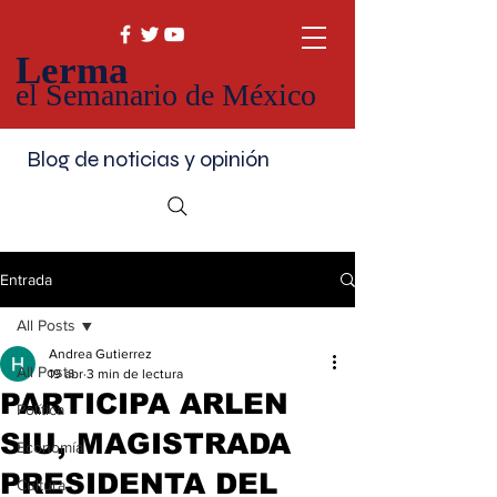
Lerma
el Semanario de México
Blog de noticias y opinión
Entrada
All Posts
Andrea Gutierrez
All Posts
19 abr
3 min de lectura
PARTICIPA ARLEN
Política
SIU, MAGISTRADA
Economía
PRESIDENTA DEL
Cultura