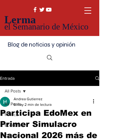
Lerma
el Semanario de México
Blog de noticias y opinión
Entrada
All Posts
Andrea Gutierrez
All Posts
6 may
2 min de lectura
Participa EdoMex en
Política
Primer Simulacro
Economía
Nacional 2026 más de
Cultura