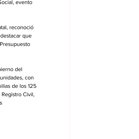
Social, evento 
tal, reconoció 
 destacar que 
 Presupuesto 
bierno del 
munidades, con 
milias de los 125 
egistro Civil, 
s 