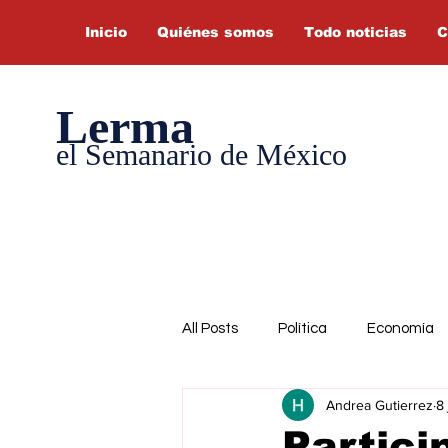
Inicio
Quiénes somos
Todo noticias
C
Lerma
el Semanario de México
All Posts
Política
Economía
Andrea Gutierrez
8 
Partici