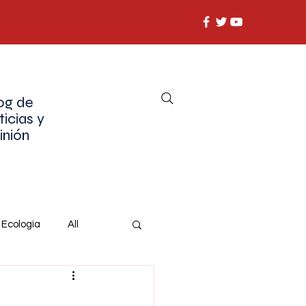
og de
ticias y
inión
Ecología
All