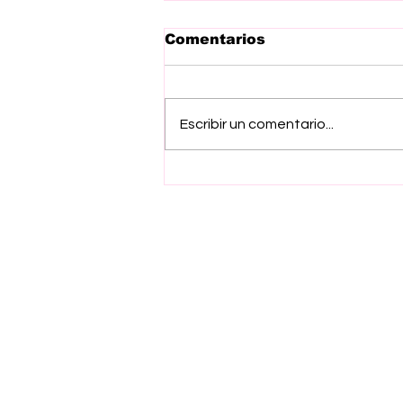
Comentarios
Escribir un comentario...
Respaldan iniciativa de
Esmeralda Navarro
contra explotación
laboral infantil
Suscríbete a nuestro ne