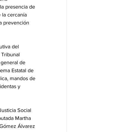
la presencia de 
 la cercanía 
a prevención 
tiva del 
Tribunal 
 general de 
ema Estatal de 
lica, mandos de 
identas y 
usticia Social
putada Martha 
 Gómez Álvarez 