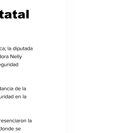
tatal
a; la diputada 
ora Nelly 
eguridad 
tancia de la 
uridad en la 
esenciaron la 
 donde se 