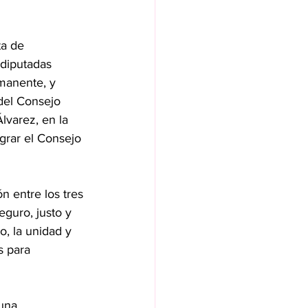
a de 
 diputadas 
manente, y 
del Consejo 
varez, en la 
grar el Consejo 
n entre los tres 
guro, justo y 
o, la unidad y 
s para 
una 