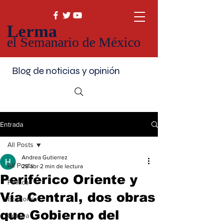
Lerma
el Semanario de México
Blog de noticias y opinión
Entrada
All Posts
Andrea Gutierrez
All Posts
28 abr
2 min de lectura
Periférico Oriente y
Política
Vía Central, dos obras
Economía
que Gobierno del
Cultura