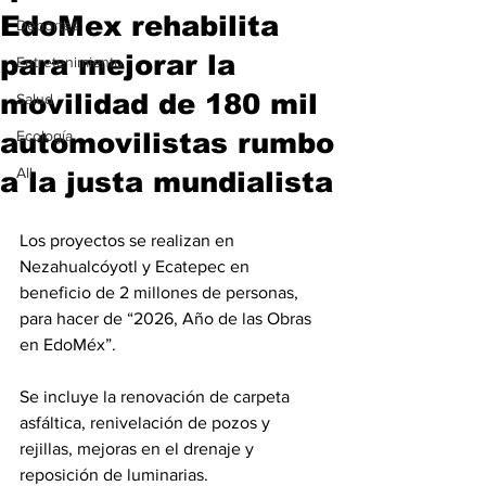
EdoMex rehabilita
Deportes
para mejorar la
Entretenimiento
movilidad de 180 mil
Salud
automovilistas rumbo
Ecología
All
a la justa mundialista
Los proyectos se realizan en 
Nezahualcóyotl y Ecatepec en 
beneficio de 2 millones de personas, 
para hacer de “2026, Año de las Obras 
en EdoMéx”.
Se incluye la renovación de carpeta 
asfáltica, renivelación de pozos y 
rejillas, mejoras en el drenaje y 
reposición de luminarias.