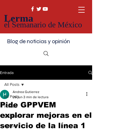
Lerma
el Semanario de México
Blog de noticias y opinión
Entrada
All Posts
Andrea Gutierrez
All Posts
26 jun
3 min de lectura
Pide GPPVEM
Política
explorar mejoras en el
Economía
servicio de la línea 1
Cultura