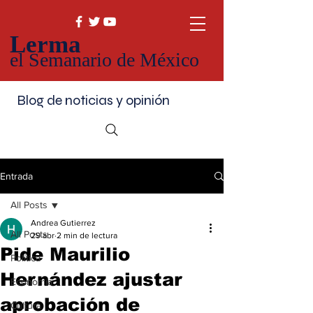
Lerma
el Semanario de México
Blog de noticias y opinión
Entrada
All Posts
Andrea Gutierrez
All Posts
29 abr
2 min de lectura
Pide Maurilio
Política
Hernández ajustar
Economía
aprobación de
Cultura