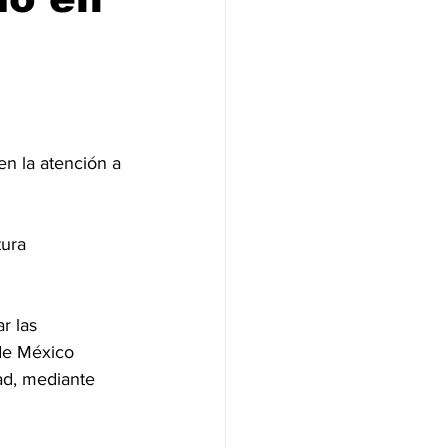
en la atención a 
ura 
r las 
 de México 
ad, mediante 