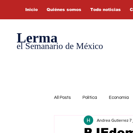
Inicio
Quiénes somos
Todo noticias
C
Lerma
el Semanario de México
All Posts
Política
Economía
Andrea Gutierrez
7 
PJEdom