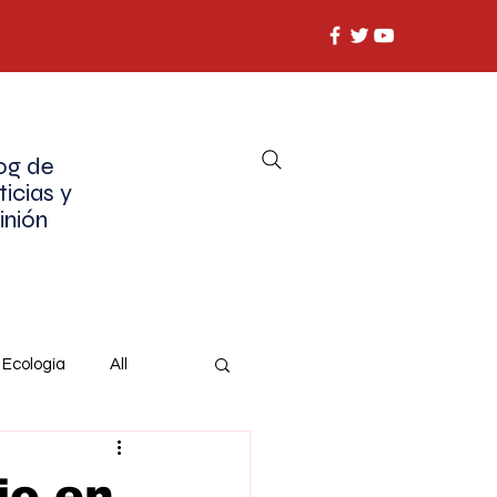
og de
ticias y
inión
Ecología
All
io en