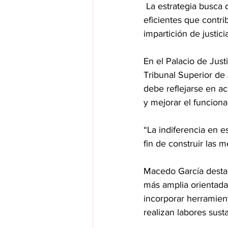
 La estrategia busca dotar a juzgados y tribunales, de espacios más funcionales, cómodos y 
eficientes que contri
impartición de justicia
En el Palacio de Jus
Tribunal Superior de 
debe reflejarse en a
y mejorar el funciona
“La indiferencia en e
fin de construir las m
Macedo García destac
más amplia orientada 
incorporar herramie
realizan labores susta