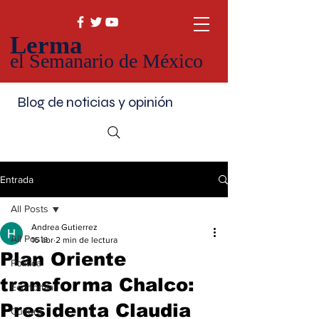
Lerma
el Semanario de México
Blog de noticias y opinión
Entrada
All Posts
Andrea Gutierrez
All Posts
16 abr
2 min de lectura
Plan Oriente
Política
transforma Chalco:
Economía
Presidenta Claudia
Cultura