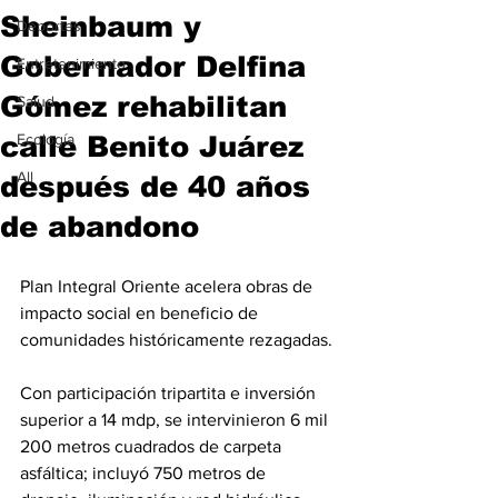
Sheinbaum y
Deportes
Gobernador Delfina
Entretenimiento
Gómez rehabilitan
Salud
calle Benito Juárez
Ecología
All
después de 40 años
de abandono
Plan Integral Oriente acelera obras de 
impacto social en beneficio de 
comunidades históricamente rezagadas.
Con participación tripartita e inversión 
superior a 14 mdp, se intervinieron 6 mil 
200 metros cuadrados de carpeta 
asfáltica; incluyó 750 metros de 