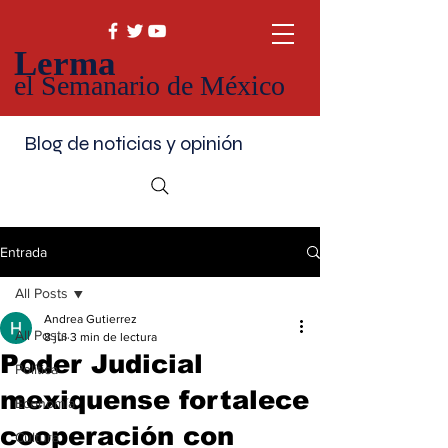
Lerma
el Semanario de México
Blog de noticias y opinión
Entrada
All Posts
Andrea Gutierrez
All Posts
8 jul
3 min de lectura
Poder Judicial
Política
mexiquense fortalece
Economía
cooperación con
Cultura