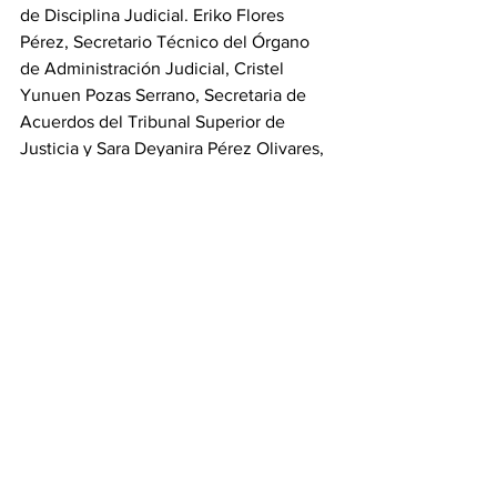
de Disciplina Judicial. Eriko Flores 
Pérez, Secretario Técnico del Órgano 
de Administración Judicial, Cristel 
Yunuen Pozas Serrano, Secretaria de 
Acuerdos del Tribunal Superior de 
Justicia y Sara Deyanira Pérez Olivares, 
Secretaria Técnica del Tribunal de 
Disciplina Jusicial. Así como, Directoras, 
Directores del área administrativa y 
jurisdiccional del Poder Judicial del 
Estado de México.