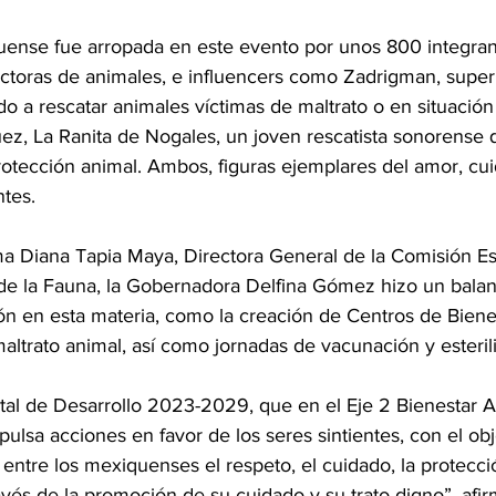
ense fue arropada en este evento por unos 800 integran
tectoras de animales, e influencers como Zadrigman, supe
a rescatar animales víctimas de maltrato o en situación 
ez, La Ranita de Nogales, un joven rescatista sonorense 
rotección animal. Ambos, figuras ejemplares del amor, cu
ntes.
Diana Tapia Maya, Directora General de la Comisión Est
de la Fauna, la Gobernadora Delfina Gómez hizo un balan
ón en esta materia, como la creación de Centros de Biene
ltrato animal, así como jornadas de vacunación y esteril
atal de Desarrollo 2023-2029, que en el Eje 2 Bienestar 
pulsa acciones en favor de los seres sintientes, con el obj
entre los mexiquenses el respeto, el cuidado, la protecció
avés de la promoción de su cuidado y su trato digno”, afir