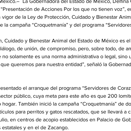
éxico.–  La Gobernadora del Estado de México, Delfina
 “Presentación de Acciones Por los que no tienen voz”, e
 vigor de la Ley de Protección, Cuidado y Bienestar Anim
 de la campaña “Croquetmanía” y del programa “Servidore
n, Cuidado y Bienestar Animal del Estado de México es el
iálogo, de unión, de compromiso, pero, sobre todo, de am
 no solamente es una norma administrativa o legal, sino un
l que queremos para nuestra entidad”, señaló la Gobernad
resentado el arranque del programa “Servidores de Corazón
sector público, cuya meta para este año es que 200 lomit
 hogar. También inició la campaña “Croquetmanía” de do
tículos para perritos y gatos rescatados, que se llevará a c
julio, en centros de acopio establecidos en Palacio de Go
estatales y en el de Zacango.