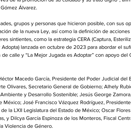
 Gómez Álvarez.
dades, grupos y personas que hicieron posible, con sus op
ación de la nueva Ley, así como la definición de accione
eres sintientes, como la estrategia CERA (Captura, Esteriliz
 Adopta) lanzada en octubre de 2023 para abordar el sufr
n de calle y “La Mejor Jugada es Adoptar” con apoyo del 
 Héctor Macedo García, Presidente del Poder Judicial del 
te Olivares, Secretario General de Gobierno; Alhely Rubio
 Ambiente y Desarrollo Sostenible; Jesús George Zamora
de México; José Francisco Vázquez Rodríguez, Presidente 
 de la LXII Legislatura del Estado de México; Oscar Flore
s, y Dilcya García Espinoza de los Monteros, Fiscal Centra
la Violencia de Género.