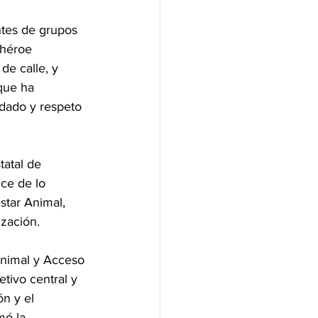
tes de grupos 
rhéroe 
de calle, y 
que ha 
idado y respeto 
atal de 
ce de lo 
star Animal, 
ización.
Animal y Acceso 
etivo central y 
n y el 
mó la 