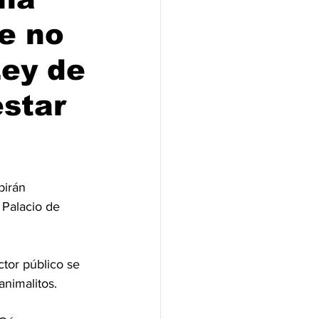
e no
Ley de
estar
birán 
 Palacio de 
ctor público se 
animalitos.