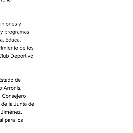
iniones y 
s y programas 
a, Educa, 
imiento de los 
Club Deportivo 
Estado de 
 Arronis, 
, Consejero 
de la Junta de 
s Jiménez, 
l para los 