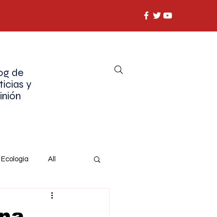
og de
ticias y
inión
Ecología
All
ina