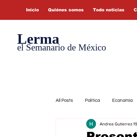
Inicio
Quiénes somos
Todo noticias
C
Lerma
el Semanario de México
All Posts
Política
Economía
Andrea Gutierrez
19
Present