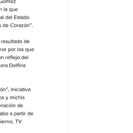
 Gómez 
n la que 
al del Estado 
s de Corazón”.
 resultado de 
or por los que 
 reflejo del 
ora Delfina 
”, iniciativa 
os y michis 
nación de 
abo a partir de 
bierno, TV 