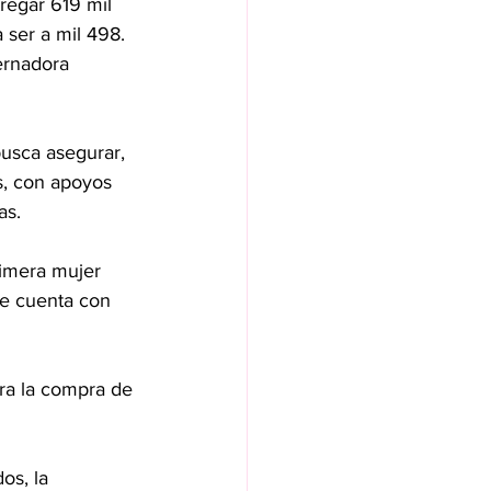
regar 619 mil 
 ser a mil 498. 
ernadora 
usca asegurar, 
s, con apoyos 
as.
imera mujer 
ue cuenta con 
ra la compra de 
s, la 