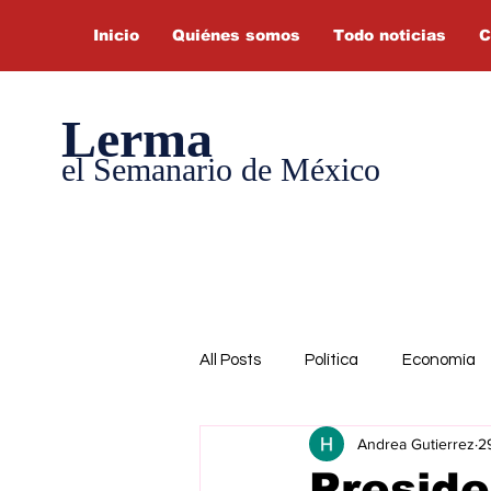
Inicio
Quiénes somos
Todo noticias
C
Lerma
el Semanario de México
All Posts
Política
Economía
Andrea Gutierrez
2
Preside