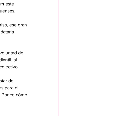
um este 
quenses.
iso, ese gran 
dataria 
 voluntad de 
antil, al 
colectivo.
tar del 
s para el 
ez Ponce cómo 