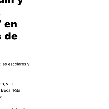
z
" en
s de
iles escolares y 
, y la 
Beca "Rita 
a.