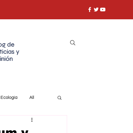
og de
ticias y
inión
Ecología
All
aum y