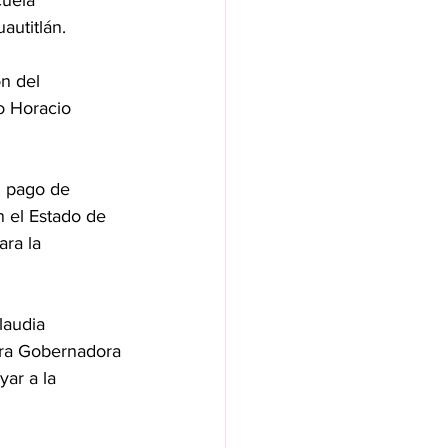
cuela 
autitlán.
n del 
o Horacio 
l pago de 
 el Estado de 
ra la 
laudia 
ra Gobernadora 
ar a la 