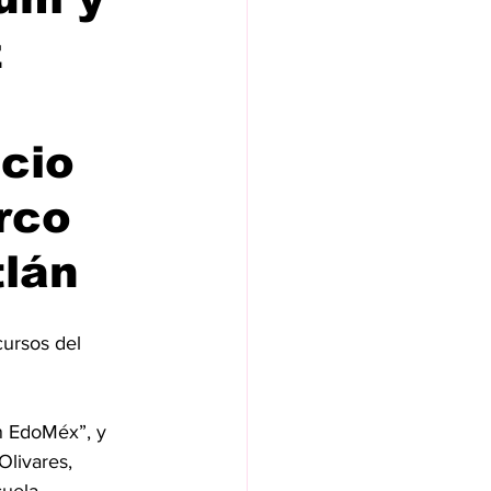
z
cio
rco
tlán
cursos del 
n EdoMéx”, y 
livares, 