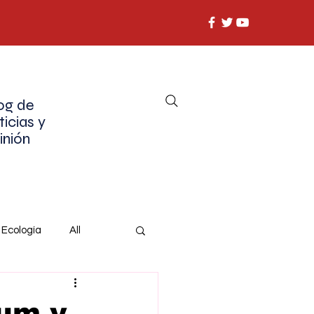
og de
ticias y
inión
Ecología
All
aum y