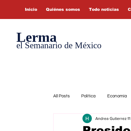
Inicio
Quiénes somos
Todo noticias
C
Lerma
el Semanario de México
All Posts
Política
Economía
Andrea Gutierrez
1
Preside