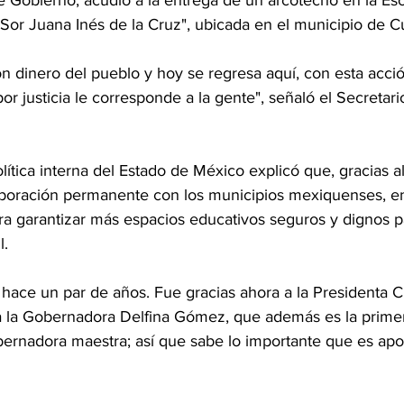
e Gobierno, acudió a la entrega de un arcotecho en la Es
Sor Juana Inés de la Cruz", ubicada en el municipio de Cu
n dinero del pueblo y hoy se regresa aquí, con esta acció
or justicia le corresponde a la gente", señaló el Secretari
lítica interna del Estado de México explicó que, gracias a
aboración permanente con los municipios mexiquenses, en
a garantizar más espacios educativos seguros y dignos pa
l.
 hace un par de años. Fue gracias ahora a la Presidenta C
 la Gobernadora Delfina Gómez, que además es la prime
bernadora maestra; así que sabe lo importante que es apoy