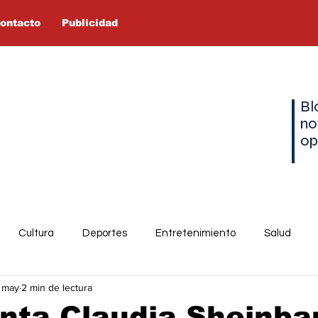
ontacto
Publicidad
Bl
no
op
Cultura
Deportes
Entretenimiento
Salud
1 may
2 min de lectura
nta Claudia Sheinb