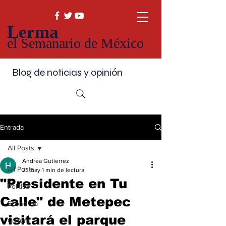
Lerma
el Semanario de México
Blog de noticias y opinión
Entrada
All Posts
Andrea Gutierrez
All Posts
21 may
1 min de lectura
"Presidente en Tu
Política
Calle" de Metepec
Economía
visitará el parque
Cultura