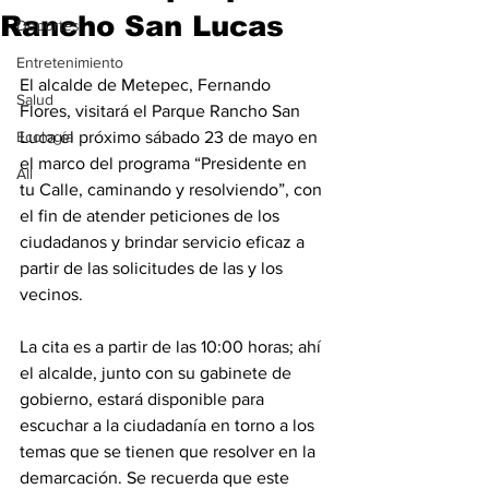
Rancho San Lucas
Deportes
Entretenimiento
El alcalde de Metepec, Fernando 
Salud
Flores, visitará el Parque Rancho San 
Ecología
Luca el próximo sábado 23 de mayo en 
el marco del programa “Presidente en 
All
tu Calle, caminando y resolviendo”, con 
el fin de atender peticiones de los 
ciudadanos y brindar servicio eficaz a 
partir de las solicitudes de las y los 
vecinos.
La cita es a partir de las 10:00 horas; ahí 
el alcalde, junto con su gabinete de 
gobierno, estará disponible para 
escuchar a la ciudadanía en torno a los 
temas que se tienen que resolver en la 
demarcación. Se recuerda que este 