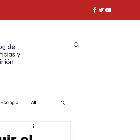
og de
ticias y
inión
Ecología
All
ir el