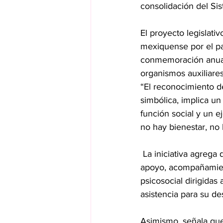
consolidación del Sis
El proyecto legislati
mexiquense por el pa
conmemoración anual 
organismos auxiliares
“El reconocimiento de
simbólica, implica u
función social y un e
no hay bienestar, no
 La iniciativa agrega que los trabajos de cuidados comprenden actividades de atención, 
apoyo, acompañamient
psicosocial dirigidas
asistencia para su des
Asimismo, señala que 