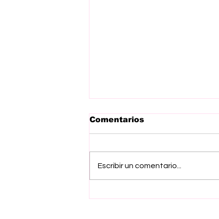
Comentarios
Escribir un comentario...
Gobierno del EdoMex
abre tercera y última
ronda de prerregistro de