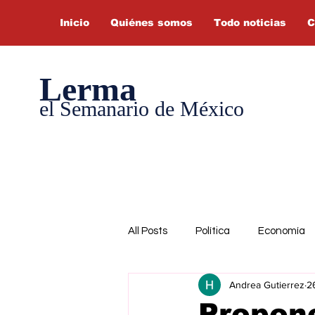
Inicio
Quiénes somos
Todo noticias
C
Lerma
el Semanario de México
All Posts
Política
Economía
Andrea Gutierrez
2
Propone