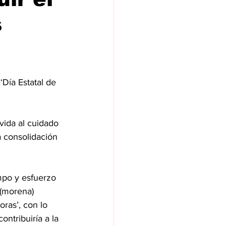
s
‘Día Estatal de 
vida al cuidado 
a consolidación 
mpo y esfuerzo 
 (morena) 
ras’, con lo 
ontribuiría a la 