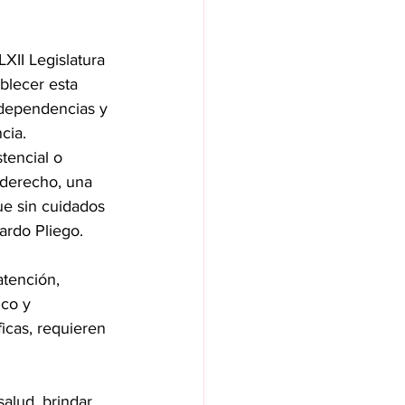
XII Legislatura 
blecer esta 
 dependencias y 
cia. 
tencial o 
 derecho, una 
ue sin cuidados 
ardo Pliego.
co y 
icas, requieren 
alud, brindar 